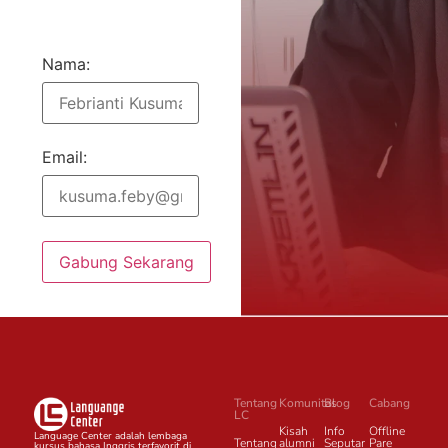
Nama:
Email:
Gabung Sekarang
Tentang
Komunitas
Blog
Cabang
LC
Kisah
Info
Offline
Language Center adalah lembaga
Tentang
alumni
Seputar
Pare
kursus bahasa Inggris terfavorit di