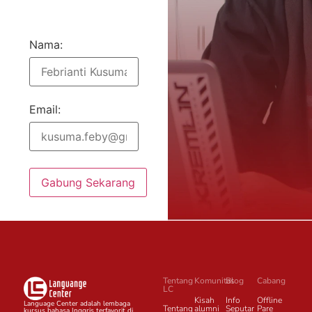
Nama:
Email:
Gabung Sekarang
Tentang
Komunitas
Blog
Cabang
LC
Kisah
Info
Offline
Language Center adalah lembaga
Tentang
alumni
Seputar
Pare
kursus bahasa Inggris terfavorit di