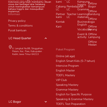
kami
LC
Kampung
Indonesia yang telah membantu ribuan
Offline
siswa dari berbagai latar belakang
Inggris
Cabang
Pembelajaran
Bogor
untuk meningkatkan kemampuan
bahasa Inggris dan mewujudkan
LC
LC
Grammar
Offline
impiannya.
Informasi
Partner
Teacher
Learning
Bandung
kami
LC
materials
Offline
Privacy policy
Kontak
Business
Jogja
English
Terms & conditions
Karir
Offline
Vocabulary
Serang
Pusat bantuan
Event &
Offline
activity
Lampung
LC Head Quarter
Offline
Medan
Jl. Langkat No.88, Singgahan,
Paket Program
Pelem, Kec. Pare, Kabupaten
Kediri, Jawa Timur 64213
Online (all age)
English Smart Kids (5-7 tahun)
Intensive Program
English Master
TOEFL Mastery
VIP Club
Speaking Mastery
Grammar Mastery
English for Specific Purpose
Speaking & Grammar Mastery
LC Bogor
TOEFL Test Preparation