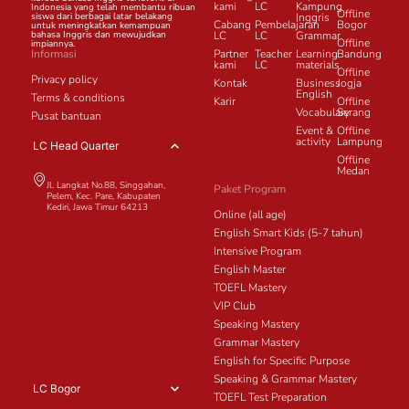
kami
LC
Kampung
Indonesia yang telah membantu ribuan
Offline
siswa dari berbagai latar belakang
Inggris
Cabang
Pembelajaran
Bogor
untuk meningkatkan kemampuan
bahasa Inggris dan mewujudkan
LC
LC
Grammar
Offline
impiannya.
Informasi
Partner
Teacher
Learning
Bandung
kami
LC
materials
Offline
Privacy policy
Kontak
Business
Jogja
English
Terms & conditions
Karir
Offline
Vocabulary
Serang
Pusat bantuan
Event &
Offline
activity
Lampung
LC Head Quarter
Offline
Medan
Jl. Langkat No.88, Singgahan,
Paket Program
Pelem, Kec. Pare, Kabupaten
Kediri, Jawa Timur 64213
Online (all age)
English Smart Kids (5-7 tahun)
Intensive Program
English Master
TOEFL Mastery
VIP Club
Speaking Mastery
Grammar Mastery
English for Specific Purpose
Speaking & Grammar Mastery
LC Bogor
TOEFL Test Preparation