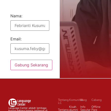
Nama:
Email:
Gabung Sekarang
Tentang
Komunitas
Blog
Cabang
LC
Kisah
Info
Offline
Language Center adalah lembaga
Tentang
alumni
Seputar
Pare
kursus bahasa Inggris terfavorit di