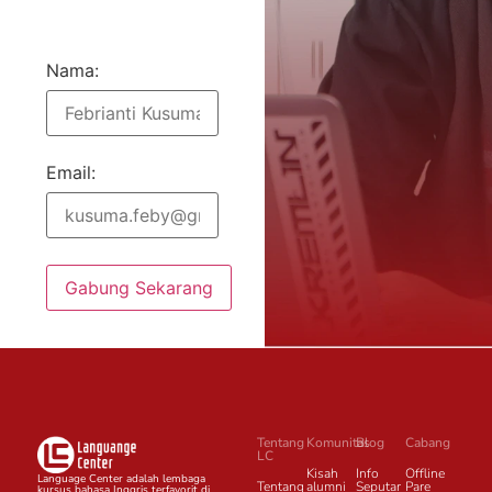
Nama:
Email:
Gabung Sekarang
Tentang
Komunitas
Blog
Cabang
LC
Kisah
Info
Offline
Language Center adalah lembaga
Tentang
alumni
Seputar
Pare
kursus bahasa Inggris terfavorit di