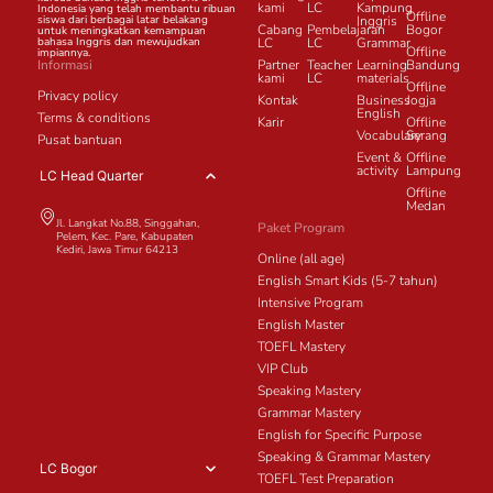
kami
LC
Kampung
Indonesia yang telah membantu ribuan
Offline
siswa dari berbagai latar belakang
Inggris
Cabang
Pembelajaran
Bogor
untuk meningkatkan kemampuan
bahasa Inggris dan mewujudkan
LC
LC
Grammar
Offline
impiannya.
Informasi
Partner
Teacher
Learning
Bandung
kami
LC
materials
Offline
Privacy policy
Kontak
Business
Jogja
English
Terms & conditions
Karir
Offline
Vocabulary
Serang
Pusat bantuan
Event &
Offline
activity
Lampung
LC Head Quarter
Offline
Medan
Jl. Langkat No.88, Singgahan,
Paket Program
Pelem, Kec. Pare, Kabupaten
Kediri, Jawa Timur 64213
Online (all age)
English Smart Kids (5-7 tahun)
Intensive Program
English Master
TOEFL Mastery
VIP Club
Speaking Mastery
Grammar Mastery
English for Specific Purpose
Speaking & Grammar Mastery
LC Bogor
TOEFL Test Preparation