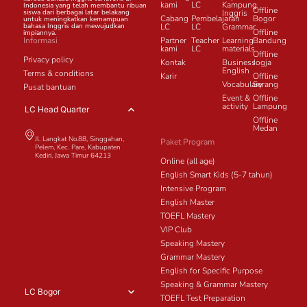
kami
LC
Kampung
Indonesia yang telah membantu ribuan
Offline
siswa dari berbagai latar belakang
Inggris
Cabang
Pembelajaran
Bogor
untuk meningkatkan kemampuan
bahasa Inggris dan mewujudkan
LC
LC
Grammar
Offline
impiannya.
Informasi
Partner
Teacher
Learning
Bandung
kami
LC
materials
Offline
Privacy policy
Kontak
Business
Jogja
English
Terms & conditions
Karir
Offline
Vocabulary
Serang
Pusat bantuan
Event &
Offline
activity
Lampung
LC Head Quarter
Offline
Medan
Jl. Langkat No.88, Singgahan,
Paket Program
Pelem, Kec. Pare, Kabupaten
Kediri, Jawa Timur 64213
Online (all age)
English Smart Kids (5-7 tahun)
Intensive Program
English Master
TOEFL Mastery
VIP Club
Speaking Mastery
Grammar Mastery
English for Specific Purpose
Speaking & Grammar Mastery
LC Bogor
TOEFL Test Preparation