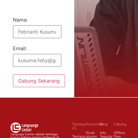
Nama:
Email:
Gabung Sekarang
Tentang
Komunitas
Blog
Cabang
LC
Kisah
Info
Offline
Language Center adalah lembaga
Tentang
alumni
Seputar
Pare
kursus bahasa Inggris terfavorit di