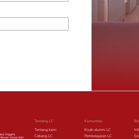
Tentang LC
Komunitas
Bl
Tentang kami
Kisah alumni LC
In
sa Inggris
Cabang LC
Pembelajaran LC
Gr
ribuan siswa dari