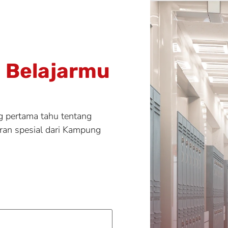
n Belajarmu
g pertama tahu tentang
aran spesial dari Kampung