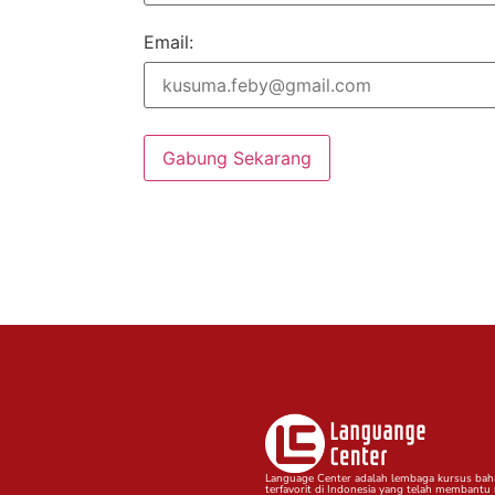
Email:
Gabung Sekarang
Language Center adalah lembaga kursus baha
terfavorit di Indonesia yang telah membantu 