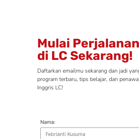
Mulai Perjalana
di LC Sekarang!
Daftarkan emailmu sekarang dan jadi yan
program terbaru, tips belajar, dan penaw
Inggris LC!
Nama: