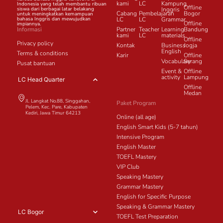
kami
LC
Kampung
Indonesia yang telah membantu ribuan
Offline
siswa dari berbagai latar belakang
Inggris
Cabang
Pembelajaran
Bogor
untuk meningkatkan kemampuan
bahasa Inggris dan mewujudkan
LC
LC
Grammar
Offline
impiannya.
Informasi
Partner
Teacher
Learning
Bandung
kami
LC
materials
Offline
Privacy policy
Kontak
Business
Jogja
English
Terms & conditions
Karir
Offline
Vocabulary
Serang
Pusat bantuan
Event &
Offline
activity
Lampung
LC Head Quarter
Offline
Medan
Jl. Langkat No.88, Singgahan,
Paket Program
Pelem, Kec. Pare, Kabupaten
Kediri, Jawa Timur 64213
Online (all age)
English Smart Kids (5-7 tahun)
Intensive Program
English Master
TOEFL Mastery
VIP Club
Speaking Mastery
Grammar Mastery
English for Specific Purpose
Speaking & Grammar Mastery
LC Bogor
TOEFL Test Preparation