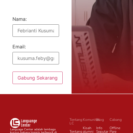
Nama:
Email:
Gabung Sekarang
Tentang
Komunitas
Blog
Cabang
LC
Kisah
Info
Offline
Language Center adalah lembaga
Tentang
alumni
Seputar
Pare
kursus bahasa Inggris terfavorit di