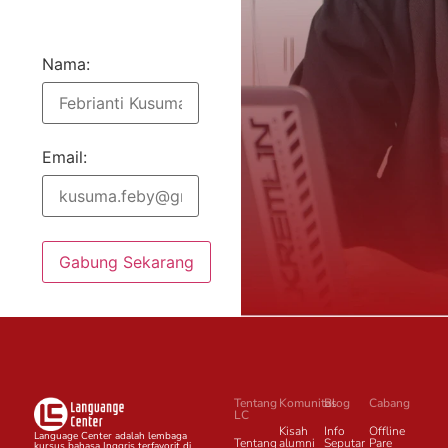
Nama:
Email:
Gabung Sekarang
Tentang
Komunitas
Blog
Cabang
LC
Kisah
Info
Offline
Language Center adalah lembaga
Tentang
alumni
Seputar
Pare
kursus bahasa Inggris terfavorit di