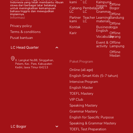
kami
LC
Kampung
Indonesia yang telah membantu ribuan
Offline
siswa dari berbagai latar belakang
Inggris
Cabang
Pembelajaran
Bogor
untuk meningkatkan kemampuan
bahasa Inggris dan mewujudkan
LC
LC
Grammar
Offline
impiannya.
Informasi
Partner
Teacher
Learning
Bandung
kami
LC
materials
Offline
Privacy policy
Kontak
Business
Jogja
English
Terms & conditions
Karir
Offline
Vocabulary
Serang
Pusat bantuan
Event &
Offline
activity
Lampung
LC Head Quarter
Offline
Medan
Jl. Langkat No.88, Singgahan,
Paket Program
Pelem, Kec. Pare, Kabupaten
Kediri, Jawa Timur 64213
Online (all age)
English Smart Kids (5-7 tahun)
Intensive Program
English Master
TOEFL Mastery
VIP Club
Speaking Mastery
Grammar Mastery
English for Specific Purpose
Speaking & Grammar Mastery
LC Bogor
TOEFL Test Preparation