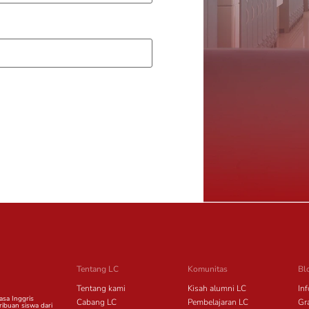
Tentang LC
Komunitas
Bl
Tentang kami
Kisah alumni LC
In
sa Inggris
Cabang LC
Pembelajaran LC
Gr
ribuan siswa dari