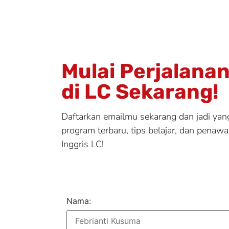
Mulai Perjalana
di LC Sekarang!
Daftarkan emailmu sekarang dan jadi yan
program terbaru, tips belajar, dan penaw
Inggris LC!
Nama: