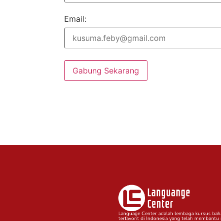
Email:
Gabung Sekarang
Language Center adalah lembaga kursus baha
terfavorit di Indonesia yang telah membantu 