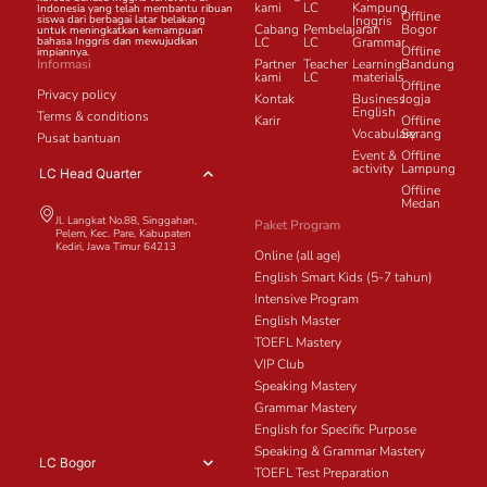
kami
LC
Kampung
Indonesia yang telah membantu ribuan
Offline
siswa dari berbagai latar belakang
Inggris
Cabang
Pembelajaran
Bogor
untuk meningkatkan kemampuan
bahasa Inggris dan mewujudkan
LC
LC
Grammar
Offline
impiannya.
Informasi
Partner
Teacher
Learning
Bandung
kami
LC
materials
Offline
Privacy policy
Kontak
Business
Jogja
English
Terms & conditions
Karir
Offline
Vocabulary
Serang
Pusat bantuan
Event &
Offline
activity
Lampung
LC Head Quarter
Offline
Medan
Jl. Langkat No.88, Singgahan,
Paket Program
Pelem, Kec. Pare, Kabupaten
Kediri, Jawa Timur 64213
Online (all age)
English Smart Kids (5-7 tahun)
Intensive Program
English Master
TOEFL Mastery
VIP Club
Speaking Mastery
Grammar Mastery
English for Specific Purpose
Speaking & Grammar Mastery
LC Bogor
TOEFL Test Preparation