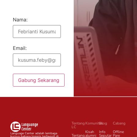
Nama:
Email:
Gabung Sekarang
Tentang
Komunitas
Blog
Cabang
LC
Kisah
Info
Offline
Language Center adalah lembaga
Tentang
alumni
Seputar
Pare
kursus bahasa Inggris terfavorit di