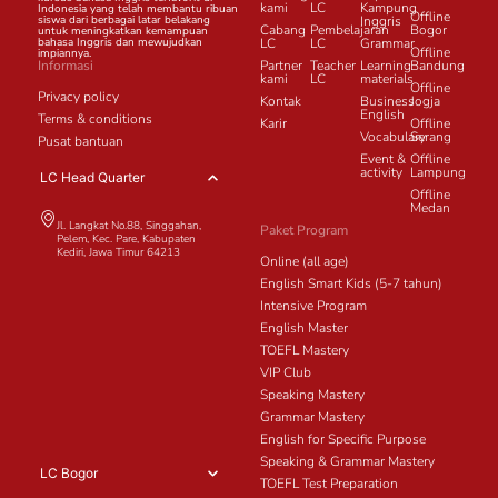
kami
LC
Kampung
Indonesia yang telah membantu ribuan
Offline
siswa dari berbagai latar belakang
Inggris
Cabang
Pembelajaran
Bogor
untuk meningkatkan kemampuan
bahasa Inggris dan mewujudkan
LC
LC
Grammar
Offline
impiannya.
Informasi
Partner
Teacher
Learning
Bandung
kami
LC
materials
Offline
Privacy policy
Kontak
Business
Jogja
English
Terms & conditions
Karir
Offline
Vocabulary
Serang
Pusat bantuan
Event &
Offline
activity
Lampung
LC Head Quarter
Offline
Medan
Jl. Langkat No.88, Singgahan,
Paket Program
Pelem, Kec. Pare, Kabupaten
Kediri, Jawa Timur 64213
Online (all age)
English Smart Kids (5-7 tahun)
Intensive Program
English Master
TOEFL Mastery
VIP Club
Speaking Mastery
Grammar Mastery
English for Specific Purpose
Speaking & Grammar Mastery
LC Bogor
TOEFL Test Preparation