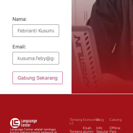
Nama:
Email:
Gabung Sekarang
Tentang
Komunitas
Blog
Cabang
LC
Kisah
Info
Offline
Language Center adalah lembaga
Tentang
alumni
Seputar
Pare
kursus bahasa Inggris terfavorit di