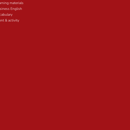
arning materials
siness English
cabulary
nt & activity