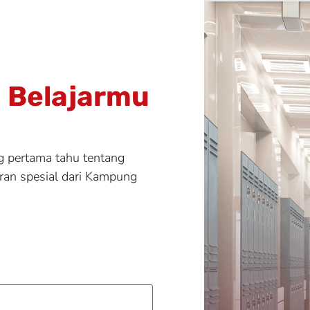
n Belajarmu
g pertama tahu tentang
aran spesial dari Kampung