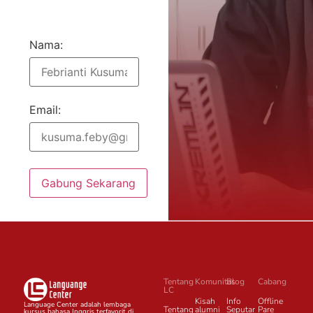
Nama:
Email:
Gabung Sekarang
Tentang
Komunitas
Blog
Cabang
LC
Kisah
Info
Offline
Language Center adalah lembaga
Tentang
alumni
Seputar
Pare
kursus bahasa Inggris terfavorit di