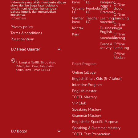
kami
LC
Kampung
Indonesia yang telah membantu ribuan
Offline
siswa dari berbagai latar belakang
Inggris
Cabang
Pembelajaran
Bogor
untuk meningkatkan kemampuan
bahasa Inggris dan mewujudkan
LC
LC
Grammar
Offline
impiannya.
Informasi
Partner
Teacher
Learning
Bandung
kami
LC
materials
Offline
Privacy policy
Kontak
Business
Jogja
English
Terms & conditions
Karir
Offline
Vocabulary
Serang
Pusat bantuan
Event &
Offline
activity
Lampung
LC Head Quarter
Offline
Medan
Jl. Langkat No.88, Singgahan,
Paket Program
Pelem, Kec. Pare, Kabupaten
Kediri, Jawa Timur 64213
Online (all age)
English Smart Kids (5-7 tahun)
Intensive Program
English Master
TOEFL Mastery
VIP Club
Speaking Mastery
Grammar Mastery
English for Specific Purpose
Speaking & Grammar Mastery
LC Bogor
TOEFL Test Preparation