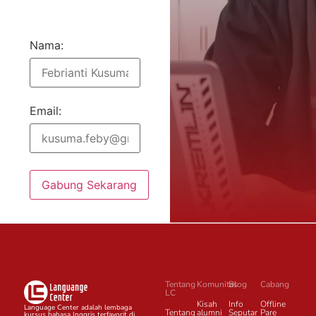
Nama:
Email:
Gabung Sekarang
Tentang
Komunitas
Blog
Cabang
LC
Kisah
Info
Offline
Language Center adalah lembaga
Tentang
alumni
Seputar
Pare
kursus bahasa Inggris terfavorit di