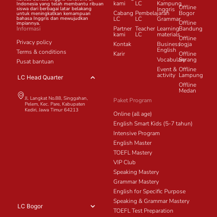
kami
LC
Kampung
Indonesia yang telah membantu ribuan
Offline
siswa dari berbagai latar belakang
Inggris
Cabang
Pembelajaran
Bogor
untuk meningkatkan kemampuan
bahasa Inggris dan mewujudkan
LC
LC
Grammar
Offline
impiannya.
Informasi
Partner
Teacher
Learning
Bandung
kami
LC
materials
Offline
Privacy policy
Kontak
Business
Jogja
English
Terms & conditions
Karir
Offline
Vocabulary
Serang
Pusat bantuan
Event &
Offline
activity
Lampung
LC Head Quarter
Offline
Medan
Jl. Langkat No.88, Singgahan,
Paket Program
Pelem, Kec. Pare, Kabupaten
Kediri, Jawa Timur 64213
Online (all age)
English Smart Kids (5-7 tahun)
Intensive Program
English Master
TOEFL Mastery
VIP Club
Speaking Mastery
Grammar Mastery
English for Specific Purpose
Speaking & Grammar Mastery
LC Bogor
TOEFL Test Preparation