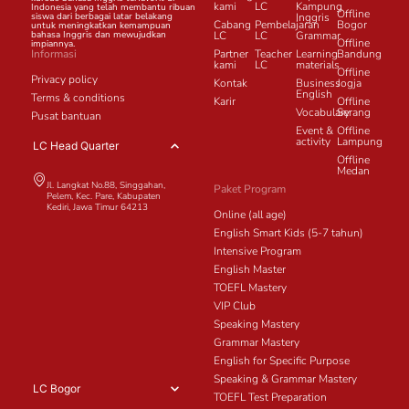
kami
LC
Kampung
Indonesia yang telah membantu ribuan
Offline
siswa dari berbagai latar belakang
Inggris
Cabang
Pembelajaran
Bogor
untuk meningkatkan kemampuan
bahasa Inggris dan mewujudkan
LC
LC
Grammar
Offline
impiannya.
Informasi
Partner
Teacher
Learning
Bandung
kami
LC
materials
Offline
Privacy policy
Kontak
Business
Jogja
English
Terms & conditions
Karir
Offline
Vocabulary
Serang
Pusat bantuan
Event &
Offline
activity
Lampung
LC Head Quarter
Offline
Medan
Jl. Langkat No.88, Singgahan,
Paket Program
Pelem, Kec. Pare, Kabupaten
Kediri, Jawa Timur 64213
Online (all age)
English Smart Kids (5-7 tahun)
Intensive Program
English Master
TOEFL Mastery
VIP Club
Speaking Mastery
Grammar Mastery
English for Specific Purpose
Speaking & Grammar Mastery
LC Bogor
TOEFL Test Preparation