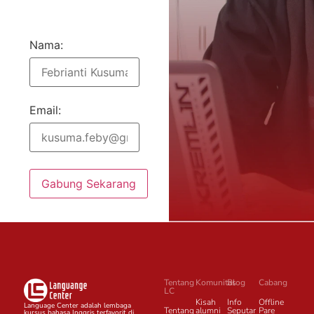
Nama:
Email:
Gabung Sekarang
Tentang
Komunitas
Blog
Cabang
LC
Kisah
Info
Offline
Language Center adalah lembaga
Tentang
alumni
Seputar
Pare
kursus bahasa Inggris terfavorit di