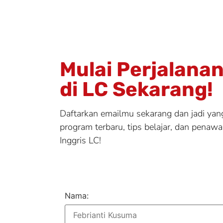
Mulai Perjalana
di LC Sekarang!
Daftarkan emailmu sekarang dan jadi yan
program terbaru, tips belajar, dan penaw
Inggris LC!
Nama: