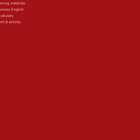
arning materials
siness English
cabulary
nt & activity