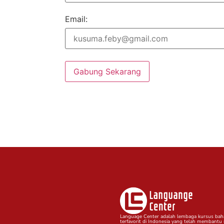
Email:
Gabung Sekarang
Language Center adalah lembaga kursus baha
terfavorit di Indonesia yang telah membantu 