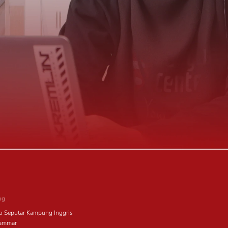
og
fo Seputar Kampung Inggris
ammar