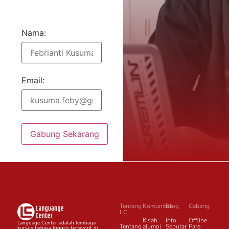
Nama:
Email:
Gabung Sekarang
Tentang
Komunitas
Blog
Cabang
LC
Kisah
Info
Offline
Language Center adalah lembaga
Tentang
alumni
Seputar
Pare
kursus bahasa Inggris terfavorit di