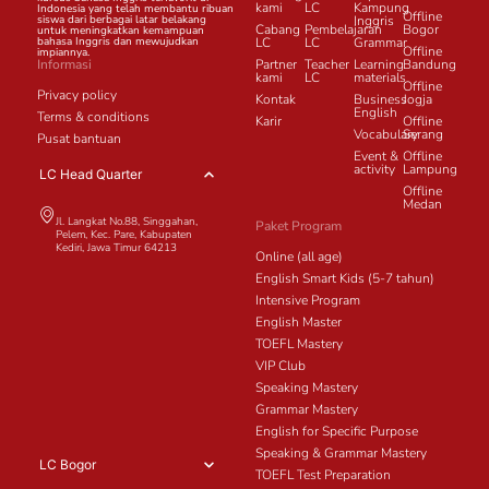
kami
LC
Kampung
Indonesia yang telah membantu ribuan
Offline
siswa dari berbagai latar belakang
Inggris
Cabang
Pembelajaran
Bogor
untuk meningkatkan kemampuan
bahasa Inggris dan mewujudkan
LC
LC
Grammar
Offline
impiannya.
Informasi
Partner
Teacher
Learning
Bandung
kami
LC
materials
Offline
Privacy policy
Kontak
Business
Jogja
English
Terms & conditions
Karir
Offline
Vocabulary
Serang
Pusat bantuan
Event &
Offline
activity
Lampung
LC Head Quarter
Offline
Medan
Jl. Langkat No.88, Singgahan,
Paket Program
Pelem, Kec. Pare, Kabupaten
Kediri, Jawa Timur 64213
Online (all age)
English Smart Kids (5-7 tahun)
Intensive Program
English Master
TOEFL Mastery
VIP Club
Speaking Mastery
Grammar Mastery
English for Specific Purpose
Speaking & Grammar Mastery
LC Bogor
TOEFL Test Preparation