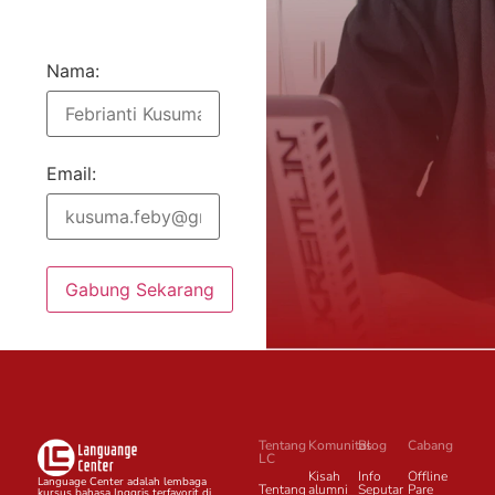
Nama:
Email:
Gabung Sekarang
Tentang
Komunitas
Blog
Cabang
LC
Kisah
Info
Offline
Language Center adalah lembaga
Tentang
alumni
Seputar
Pare
kursus bahasa Inggris terfavorit di