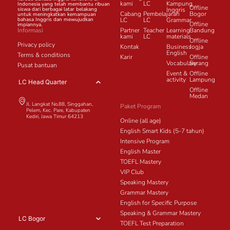
kami
LC
Kampung
Indonesia yang telah membantu ribuan
Offline
siswa dari berbagai latar belakang
Inggris
Cabang
Pembelajaran
Bogor
untuk meningkatkan kemampuan
bahasa Inggris dan mewujudkan
LC
LC
Grammar
Offline
impiannya.
Informasi
Partner
Teacher
Learning
Bandung
kami
LC
materials
Offline
Privacy policy
Kontak
Business
Jogja
English
Terms & conditions
Karir
Offline
Vocabulary
Serang
Pusat bantuan
Event &
Offline
activity
Lampung
LC Head Quarter
Offline
Medan
Jl. Langkat No.88, Singgahan,
Paket Program
Pelem, Kec. Pare, Kabupaten
Kediri, Jawa Timur 64213
Online (all age)
English Smart Kids (5-7 tahun)
Intensive Program
English Master
TOEFL Mastery
VIP Club
Speaking Mastery
Grammar Mastery
English for Specific Purpose
Speaking & Grammar Mastery
LC Bogor
TOEFL Test Preparation