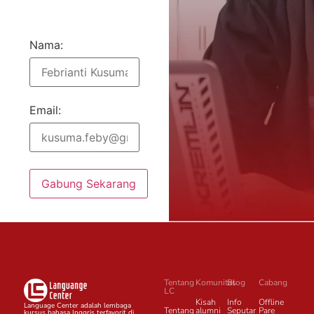
Nama:
Email:
Gabung Sekarang
Tentang
Komunitas
Blog
Cabang
LC
Kisah
Info
Offline
Language Center adalah lembaga
Tentang
alumni
Seputar
Pare
kursus bahasa Inggris terfavorit di