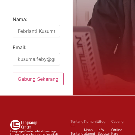
Nama:
Email:
Gabung Sekarang
Tentang
Komunitas
Blog
Cabang
LC
Kisah
Info
Offline
Language Center adalah lembaga
Tentang
alumni
Seputar
Pare
kursus bahasa Inggris terfavorit di