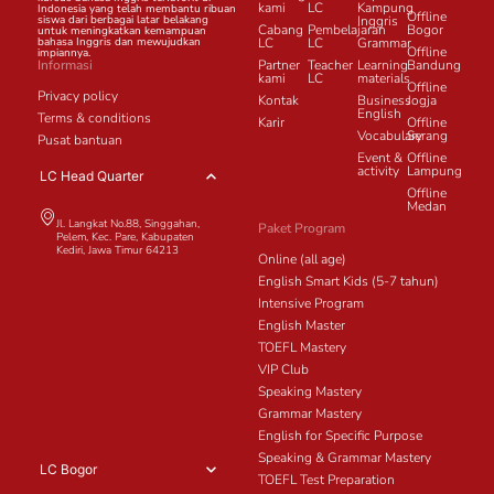
kami
LC
Kampung
Indonesia yang telah membantu ribuan
Offline
siswa dari berbagai latar belakang
Inggris
Cabang
Pembelajaran
Bogor
untuk meningkatkan kemampuan
bahasa Inggris dan mewujudkan
LC
LC
Grammar
Offline
impiannya.
Informasi
Partner
Teacher
Learning
Bandung
kami
LC
materials
Offline
Privacy policy
Kontak
Business
Jogja
English
Terms & conditions
Karir
Offline
Vocabulary
Serang
Pusat bantuan
Event &
Offline
activity
Lampung
LC Head Quarter
Offline
Medan
Jl. Langkat No.88, Singgahan,
Paket Program
Pelem, Kec. Pare, Kabupaten
Kediri, Jawa Timur 64213
Online (all age)
English Smart Kids (5-7 tahun)
Intensive Program
English Master
TOEFL Mastery
VIP Club
Speaking Mastery
Grammar Mastery
English for Specific Purpose
Speaking & Grammar Mastery
LC Bogor
TOEFL Test Preparation