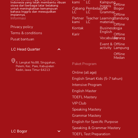
kami
LC
Kampung
Indonesia yang telah membantu ribuan
Offline
siswa dari berbagai latar belakang
Inggris
Cabang
Pembelajaran
Bogor
untuk meningkatkan kemampuan
bahasa Inggris dan mewujudkan
LC
LC
Grammar
Offline
impiannya.
Informasi
Partner
Teacher
Learning
Bandung
kami
LC
materials
Offline
Privacy policy
Kontak
Business
Jogja
English
Terms & conditions
Karir
Offline
Vocabulary
Serang
Pusat bantuan
Event &
Offline
activity
Lampung
LC Head Quarter
Offline
Medan
Jl. Langkat No.88, Singgahan,
Paket Program
Pelem, Kec. Pare, Kabupaten
Kediri, Jawa Timur 64213
Online (all age)
English Smart Kids (5-7 tahun)
Intensive Program
English Master
TOEFL Mastery
VIP Club
Speaking Mastery
Grammar Mastery
English for Specific Purpose
Speaking & Grammar Mastery
LC Bogor
TOEFL Test Preparation