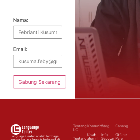
Nama:
Email:
Gabung Sekarang
Tentang
Komunitas
Blog
Cabang
LC
Kisah
Info
Offline
Language Center adalah lembaga
Tentang
alumni
Seputar
Pare
kursus bahasa Inggris terfavorit di