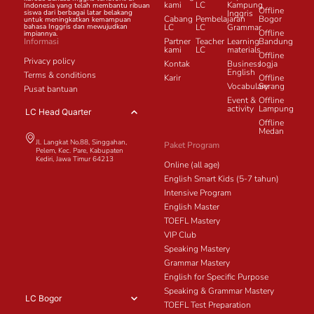
kami
LC
Kampung
Indonesia yang telah membantu ribuan
Offline
siswa dari berbagai latar belakang
Inggris
Cabang
Pembelajaran
Bogor
untuk meningkatkan kemampuan
bahasa Inggris dan mewujudkan
LC
LC
Grammar
Offline
impiannya.
Informasi
Partner
Teacher
Learning
Bandung
kami
LC
materials
Offline
Privacy policy
Kontak
Business
Jogja
English
Terms & conditions
Karir
Offline
Vocabulary
Serang
Pusat bantuan
Event &
Offline
activity
Lampung
LC Head Quarter
Offline
Medan
Jl. Langkat No.88, Singgahan,
Paket Program
Pelem, Kec. Pare, Kabupaten
Kediri, Jawa Timur 64213
Online (all age)
English Smart Kids (5-7 tahun)
Intensive Program
English Master
TOEFL Mastery
VIP Club
Speaking Mastery
Grammar Mastery
English for Specific Purpose
Speaking & Grammar Mastery
LC Bogor
TOEFL Test Preparation