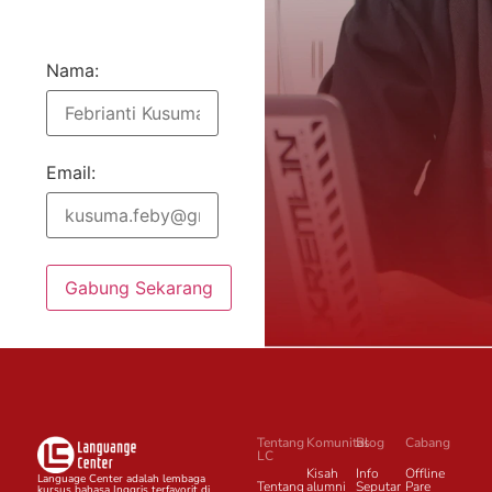
Nama:
Email:
Gabung Sekarang
Tentang
Komunitas
Blog
Cabang
LC
Kisah
Info
Offline
Language Center adalah lembaga
Tentang
alumni
Seputar
Pare
kursus bahasa Inggris terfavorit di