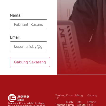
Nama:
Email:
Gabung Sekarang
Tentang
Komunitas
Blog
Cabang
LC
Kisah
Info
Offline
Language Center adalah lembaga
Tentang
alumni
Seputar
Pare
kursus bahasa Inggris terfavorit di