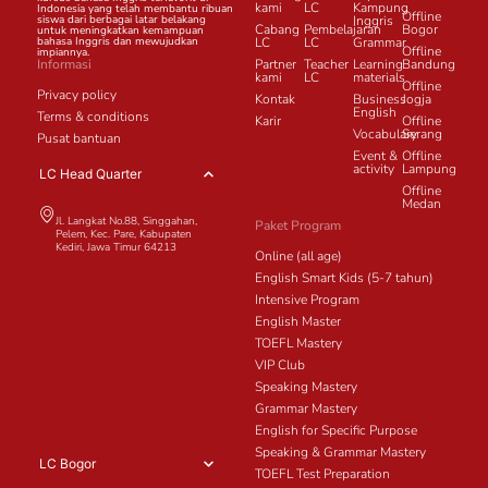
kami
LC
Kampung
Indonesia yang telah membantu ribuan
Offline
siswa dari berbagai latar belakang
Inggris
Cabang
Pembelajaran
Bogor
untuk meningkatkan kemampuan
bahasa Inggris dan mewujudkan
LC
LC
Grammar
Offline
impiannya.
Informasi
Partner
Teacher
Learning
Bandung
kami
LC
materials
Offline
Privacy policy
Kontak
Business
Jogja
English
Terms & conditions
Karir
Offline
Vocabulary
Serang
Pusat bantuan
Event &
Offline
activity
Lampung
LC Head Quarter
Offline
Medan
Jl. Langkat No.88, Singgahan,
Paket Program
Pelem, Kec. Pare, Kabupaten
Kediri, Jawa Timur 64213
Online (all age)
English Smart Kids (5-7 tahun)
Intensive Program
English Master
TOEFL Mastery
VIP Club
Speaking Mastery
Grammar Mastery
English for Specific Purpose
Speaking & Grammar Mastery
LC Bogor
TOEFL Test Preparation