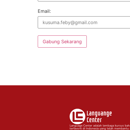
Email:
Gabung Sekarang
Language Center adalah lembaga kursus baha
terfavorit di Indonesia yang telah membantu 