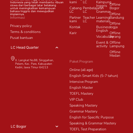
kami
LC
Kampung
Indonesia yang telah membantu ribuan
Offline
siswa dari berbagai latar belakang
Inggris
Cabang
Pembelajaran
Bogor
untuk meningkatkan kemampuan
bahasa Inggris dan mewujudkan
LC
LC
Grammar
Offline
impiannya.
Informasi
Partner
Teacher
Learning
Bandung
kami
LC
materials
Offline
Privacy policy
Kontak
Business
Jogja
English
Terms & conditions
Karir
Offline
Vocabulary
Serang
Pusat bantuan
Event &
Offline
activity
Lampung
LC Head Quarter
Offline
Medan
Jl. Langkat No.88, Singgahan,
Paket Program
Pelem, Kec. Pare, Kabupaten
Kediri, Jawa Timur 64213
Online (all age)
English Smart Kids (5-7 tahun)
Intensive Program
English Master
TOEFL Mastery
VIP Club
Speaking Mastery
Grammar Mastery
English for Specific Purpose
Speaking & Grammar Mastery
LC Bogor
TOEFL Test Preparation