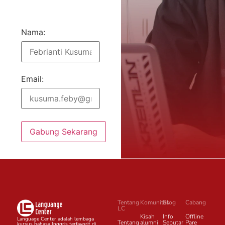
Nama:
Email:
Gabung Sekarang
Tentang
Komunitas
Blog
Cabang
LC
Kisah
Info
Offline
Language Center adalah lembaga
Tentang
alumni
Seputar
Pare
kursus bahasa Inggris terfavorit di