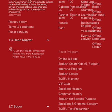
kami
LC
Kampung
Indonesia yang telah membantu ribuan
Offline
siswa dari berbagai latar belakang
Inggris
Cabang
Pembelajaran
Bogor
untuk meningkatkan kemampuan
bahasa Inggris dan mewujudkan
LC
LC
Grammar
Offline
impiannya.
Informasi
Partner
Teacher
Learning
Bandung
kami
LC
materials
Offline
Privacy policy
Kontak
Business
Jogja
English
Terms & conditions
Karir
Offline
Vocabulary
Serang
Pusat bantuan
Event &
Offline
activity
Lampung
LC Head Quarter
Offline
Medan
Jl. Langkat No.88, Singgahan,
Paket Program
Pelem, Kec. Pare, Kabupaten
Kediri, Jawa Timur 64213
Online (all age)
English Smart Kids (5-7 tahun)
Intensive Program
English Master
TOEFL Mastery
VIP Club
Speaking Mastery
Grammar Mastery
English for Specific Purpose
Speaking & Grammar Mastery
LC Bogor
TOEFL Test Preparation