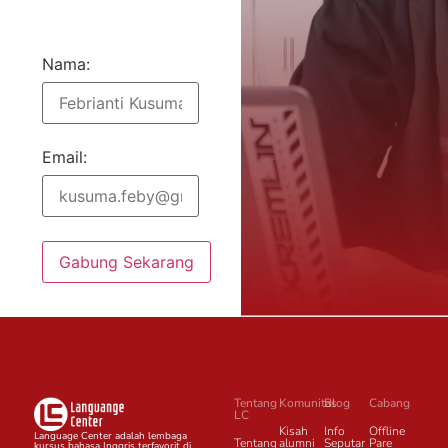
Nama:
Email:
Gabung Sekarang
Tentang
Komunitas
Blog
Cabang
LC
Kisah
Info
Offline
Language Center adalah lembaga
Tentang
alumni
Seputar
Pare
kursus bahasa Inggris terfavorit di