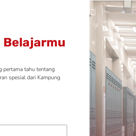
n Belajarmu
g pertama tahu tentang
aran spesial dari Kampung