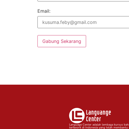
Email:
Gabung Sekarang
Language Center adalah lembaga kursus baha
terfavorit di Indonesia yang telah membantu 