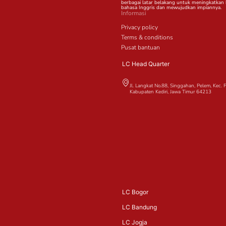
berbagai latar belakang untuk meningkatka
bahasa Inggris dan mewujudkan impiannya.
Informasi
Privacy policy
Terms & conditions
Pusat bantuan
LC Head Quarter
Jl. Langkat No.88, Singgahan, Pelem, Kec. P
Kabupaten Kediri, Jawa Timur 64213
LC Bogor
LC Bandung
LC Jogja