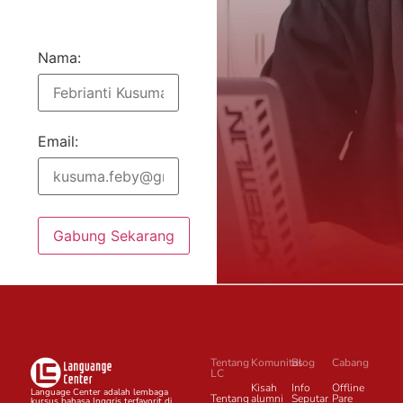
Nama:
Email:
Gabung Sekarang
Tentang
Komunitas
Blog
Cabang
LC
Kisah
Info
Offline
Language Center adalah lembaga
Tentang
alumni
Seputar
Pare
kursus bahasa Inggris terfavorit di