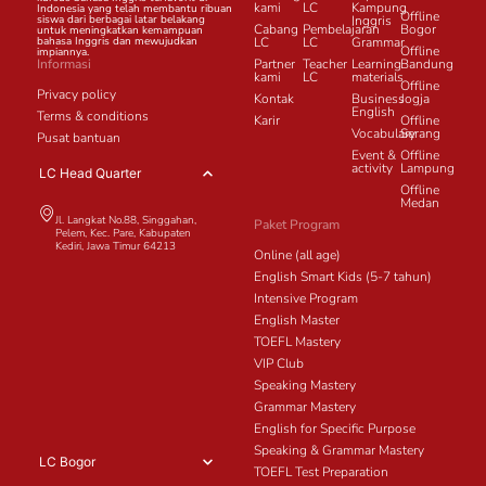
kami
LC
Kampung
Indonesia yang telah membantu ribuan
Offline
siswa dari berbagai latar belakang
Inggris
Cabang
Pembelajaran
Bogor
untuk meningkatkan kemampuan
bahasa Inggris dan mewujudkan
LC
LC
Grammar
Offline
impiannya.
Informasi
Partner
Teacher
Learning
Bandung
kami
LC
materials
Offline
Privacy policy
Kontak
Business
Jogja
English
Terms & conditions
Karir
Offline
Vocabulary
Serang
Pusat bantuan
Event &
Offline
activity
Lampung
LC Head Quarter
Offline
Medan
Jl. Langkat No.88, Singgahan,
Paket Program
Pelem, Kec. Pare, Kabupaten
Kediri, Jawa Timur 64213
Online (all age)
English Smart Kids (5-7 tahun)
Intensive Program
English Master
TOEFL Mastery
VIP Club
Speaking Mastery
Grammar Mastery
English for Specific Purpose
Speaking & Grammar Mastery
LC Bogor
TOEFL Test Preparation