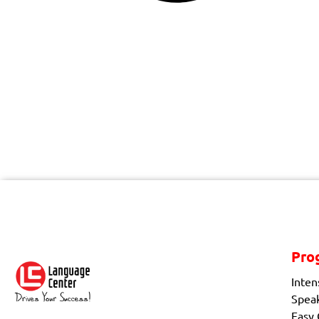
Pro
Inten
Spea
Easy