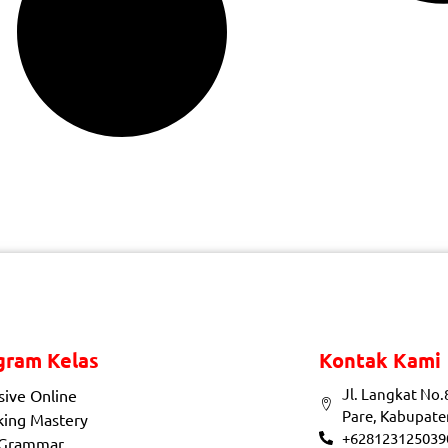
gram Kelas
Kontak Kami
Jl. Langkat No.
sive Online
Pare, Kabupate
king Mastery
+628123125039
 Grammar