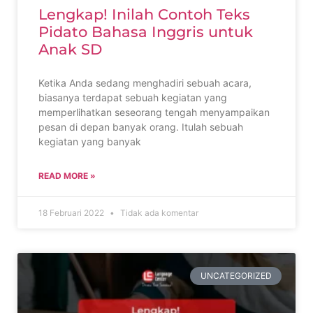
Lengkap! Inilah Contoh Teks
Pidato Bahasa Inggris untuk
Anak SD
Ketika Anda sedang menghadiri sebuah acara,
biasanya terdapat sebuah kegiatan yang
memperlihatkan seseorang tengah menyampaikan
pesan di depan banyak orang. Itulah sebuah
kegiatan yang banyak
READ MORE »
18 Februari 2022
Tidak ada komentar
UNCATEGORIZED