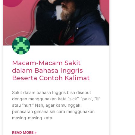
Macam-Macam Sakit
dalam Bahasa Inggris
Beserta Contoh Kalimat
Sakit dalam bahasa Inggris bisa disebut
dengan menggunakan kata “sick”, “pain”, “ill”
atau “hurt.” Nah, agar kamu nggak
penasaran gimana sih cara menggunakan
masing-masing kata
READ MORE »