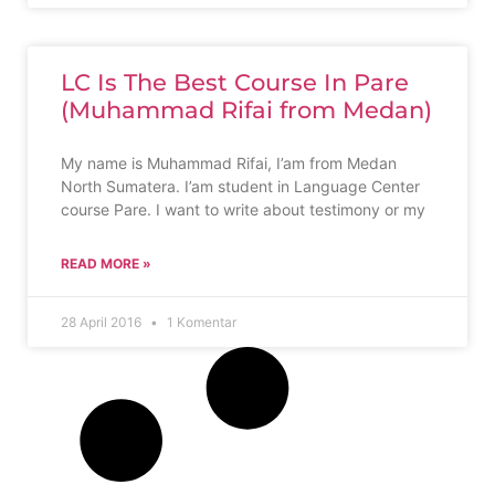
LC Is The Best Course In Pare
(Muhammad Rifai from Medan)
My name is Muhammad Rifai, I’am from Medan
North Sumatera. I’am student in Language Center
course Pare. I want to write about testimony or my
READ MORE »
28 April 2016
1 Komentar