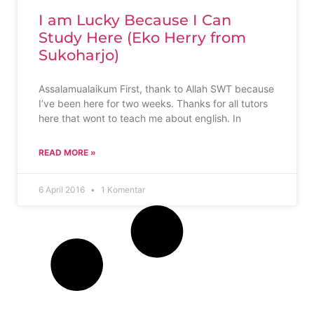
I am Lucky Because I Can
Study Here (Eko Herry from
Sukoharjo)
Assalamualaikum First, thank to Allah SWT because
I’ve been here for two weeks. Thanks for all tutors
here that wont to teach me about english. In
READ MORE »
6 April 2016
1 Komentar